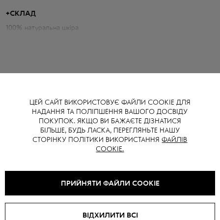
Параметри спідниці:
+
СКЛАД
100% натуральна шкіра
Довжина: 42 см
Об`єм талії: 67 см
Об`єм бедер: 101 см
Зріст моделі: 173 см
ЦЕЙ САЙТ ВИКОРИСТОВУЄ ФАЙЛИ COOKIE ДЛЯ
НАДАННЯ ТА ПОЛІПШЕННЯ ВАШОГО ДОСВІДУ
ВАМ ТАКОЖ МОЖЕ СПОДОБАТИСЯ
ПОКУПОК. ЯКЩО ВИ БАЖАЄТЕ ДІЗНАТИСЯ
БІЛЬШЕ, БУДЬ ЛАСКА, ПЕРЕГЛЯНЬТЕ НАШУ
СТОРІНКУ ПОЛІТИКИ ВИКОРИСТАННЯ
ФАЙЛІВ
COOKIE.
SALE -
40
%
NEW
SALE -
10
%
ПРИЙНЯТИ ФАЙЛИ COOKIE
ВІДХИЛИТИ ВСІ