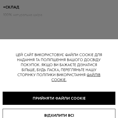
посадку та лаконічний прямий крій, який красиво витягує фігуру та
додає образу стриманої елегантності.
+
СКЛАД
100% натуральна шкіра
Параметри спідниці:
Довжина: 98 см
Об`єм талії: 70 см
Об`єм бедер: 98 см
ЦЕЙ САЙТ ВИКОРИСТОВУЄ ФАЙЛИ COOKIE ДЛЯ
Зріст моделі: 177 см
НАДАННЯ ТА ПОЛІПШЕННЯ ВАШОГО ДОСВІДУ
ВАМ ТАКОЖ МОЖЕ СПОДОБАТИСЯ
ПОКУПОК. ЯКЩО ВИ БАЖАЄТЕ ДІЗНАТИСЯ
БІЛЬШЕ, БУДЬ ЛАСКА, ПЕРЕГЛЯНЬТЕ НАШУ
СТОРІНКУ ПОЛІТИКИ ВИКОРИСТАННЯ
ФАЙЛІВ
COOKIE.
SALE -
40
%
NEW
ПРИЙНЯТИ ФАЙЛИ COOKIE
ВІДХИЛИТИ ВСІ