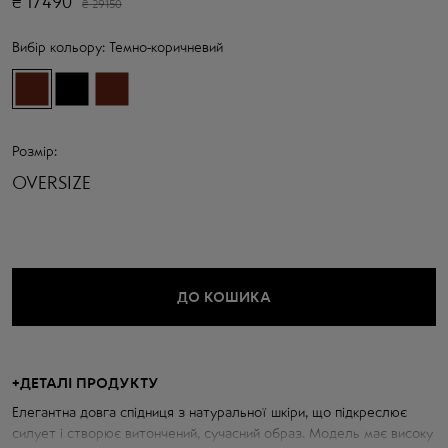
₴
17490
₴
29150
Вибір кольору:
Темно-коричневий
Розмір:
OVERSIZE
ДО КОШИКА
+
ДЕТАЛІ ПРОДУКТУ
Елегантна довга спідниця з натуральної шкіри, що підкреслює
силует і створює витончений, сучасний образ. Модель має високу