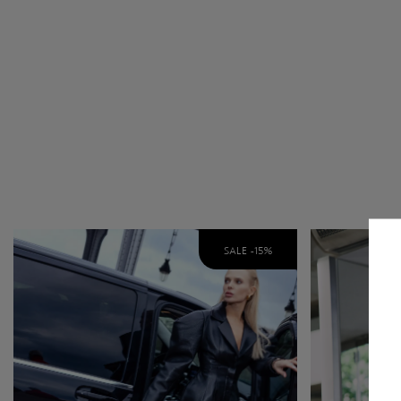
SALE -
15
%