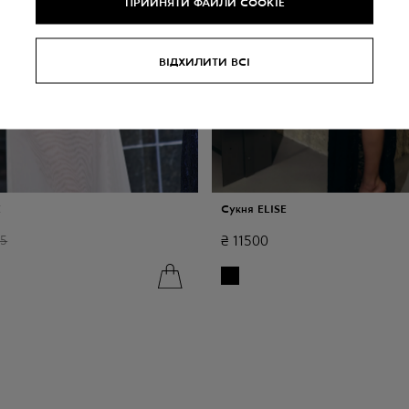
ПРИЙНЯТИ ФАЙЛИ COOKIE
ВІДХИЛИТИ ВСІ
E
Сукня ELISE
₴
11500
95