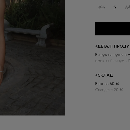
XS
S
+
ДЕТАЛІ ПРОДУ
Вишукана сукня з м
ефектний силует. 
фігуру, а драпірув
Декоративна квітка
+
СКЛАД
особливого шарму
Віскоза 60 %
Поєднання ніжності
Спандекс 20 %
Поліамід 20 %