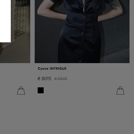
Сукня INTRIGUE
₴
8015
₴
8905