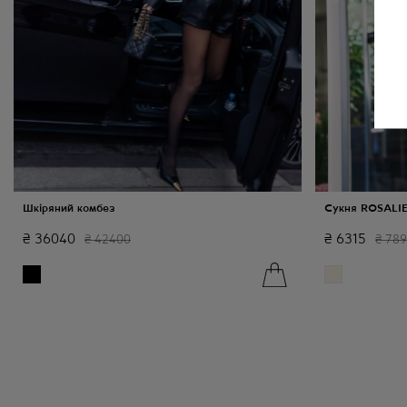
Шкіряний комбез
Сукня ROSALI
₴
36040
₴
6315
₴
42400
₴
78