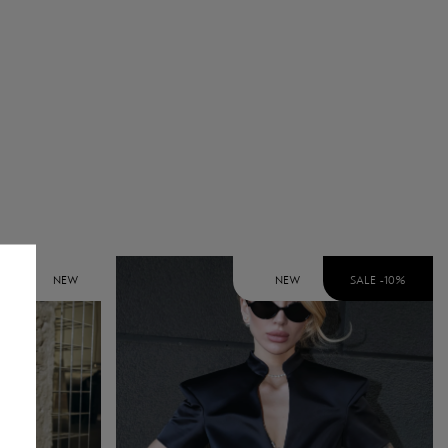
NEW
NEW
SALE -
10
%