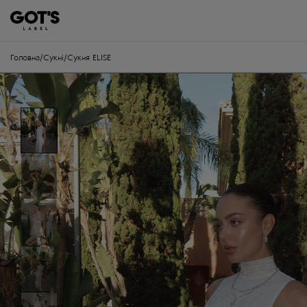
Головна
/
Сукні
/
Сукня ELISE