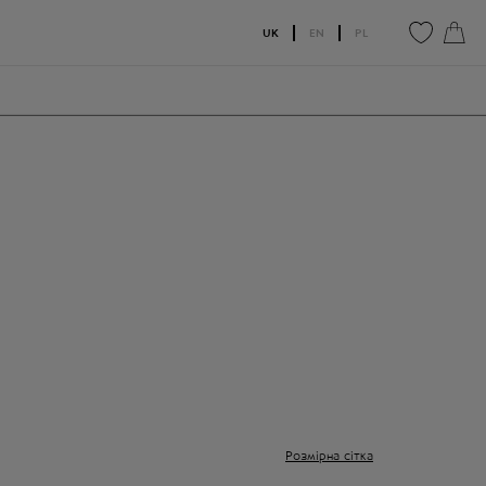
UK
EN
PL
0
0
Розмірна сітка