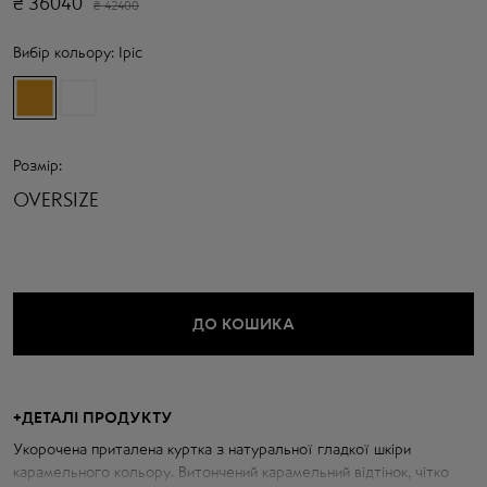
₴
36040
₴
42400
Вибір кольору:
Іріс
Розмір:
OVERSIZE
ДО КОШИКА
+
ДЕТАЛІ ПРОДУКТУ
Укорочена приталена куртка з натуральної гладкої шкіри
карамельного кольору. Витончений карамельний відтінок, чітко