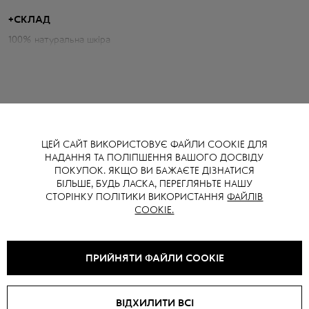
окреслений ліф із корсетними лініями та елегантні рюші вздовж
рукавів створюють образ сучасної музи, що сміливо заявляє про
+
СКЛАД
себе.
100% натуральна шкіра
Параметри куртки:
Об'єм грудей: 98 см
Довжина по спині: 48 см
Довжина рукава від горловини: 75 см
ЦЕЙ САЙТ ВИКОРИСТОВУЄ ФАЙЛИ COOKIE ДЛЯ
НАДАННЯ ТА ПОЛІПШЕННЯ ВАШОГО ДОСВІДУ
ВАМ ТАКОЖ МОЖЕ СПОДОБАТИСЯ
ПОКУПОК. ЯКЩО ВИ БАЖАЄТЕ ДІЗНАТИСЯ
БІЛЬШЕ, БУДЬ ЛАСКА, ПЕРЕГЛЯНЬТЕ НАШУ
СТОРІНКУ ПОЛІТИКИ ВИКОРИСТАННЯ
ФАЙЛІВ
COOKIE.
NEW
SALE -
15
%
SALE -
15
%
ПРИЙНЯТИ ФАЙЛИ COOKIE
ВІДХИЛИТИ ВСІ