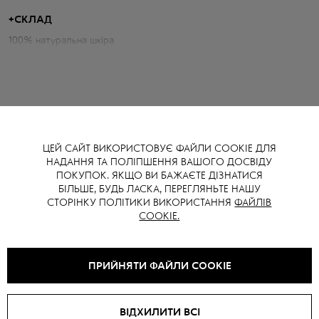
плечі з погонами підкреслюють характерність крою, а глибокий
насичений відтінок шкіри надає розкоші та благородності.
+
СКЛАД
100% натуральна шкіра
Параметри куртки:
Об'єм грудей: 102 см
Довжина по спині: 68 см
Довжина рукава від горловини: 81 см
ЦЕЙ САЙТ ВИКОРИСТОВУЄ ФАЙЛИ COOKIE ДЛЯ
Зріст моделі: 176 см
НАДАННЯ ТА ПОЛІПШЕННЯ ВАШОГО ДОСВІДУ
ВАМ ТАКОЖ МОЖЕ СПОДОБАТИСЯ
ПОКУПОК. ЯКЩО ВИ БАЖАЄТЕ ДІЗНАТИСЯ
БІЛЬШЕ, БУДЬ ЛАСКА, ПЕРЕГЛЯНЬТЕ НАШУ
СТОРІНКУ ПОЛІТИКИ ВИКОРИСТАННЯ
ФАЙЛІВ
COOKIE.
SALE -
15
%
SALE -
15
%
ПРИЙНЯТИ ФАЙЛИ COOKIE
ВІДХИЛИТИ ВСІ