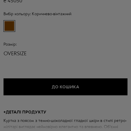
₴
45050
Вибір кольору:
Коричнево-вінтажний
Розмір:
OVERSIZE
ДО КОШИКА
+
ДЕТАЛІ ПРОДУКТУ
Куртка з поясом з темно-шоколадної гладкої шкіри в стилі ретро-
мілітарі виглядає неймовірно елегантно та впевнено. Об'ємні