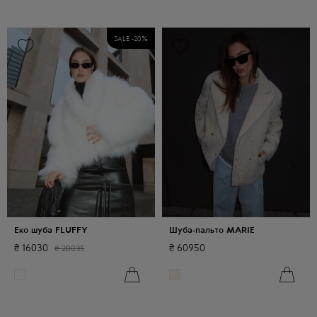
SALE -
20
%
Еко шуба FLUFFY
Шуба-пальто MARIE
₴
16030
₴
60950
₴
20035