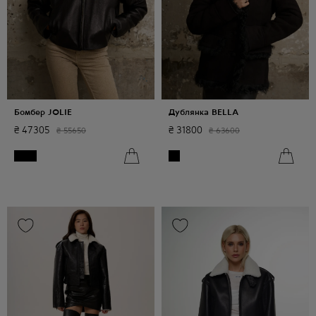
Бомбер JOLIE
Дублянка BELLA
₴
47305
₴
31800
₴
55650
₴
63600