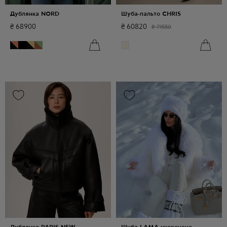
Дублянка NORD
Шуба-пальто CHRIS
₴
68900
₴
60820
₴
71550
Дублянка PARIS NEW
Шуба LAMA укорочена