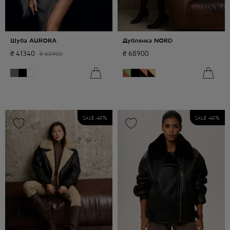
Шуба AURORA
Дублянка NORD
₴
41340
₴
68900
₴
68900
SALE -
40
%
SALE -
40
%