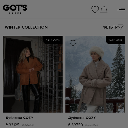
0
0
WINTER COLLECTION
ФІЛЬТР
SALE -
50
%
SALE -
40
%
Дублянка COZY
Дублянка COZY
₴
33125
₴
39750
₴
66250
₴
66250