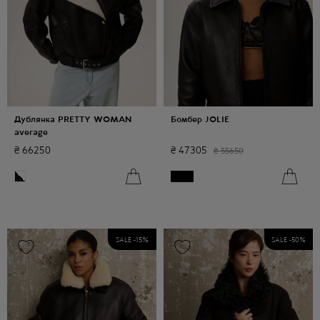
Дублянка PRETTY WOMAN
Бомбер JOLIE
average
₴
66250
₴
47305
₴
55650
SALE -
15
%
SALE -
50
%