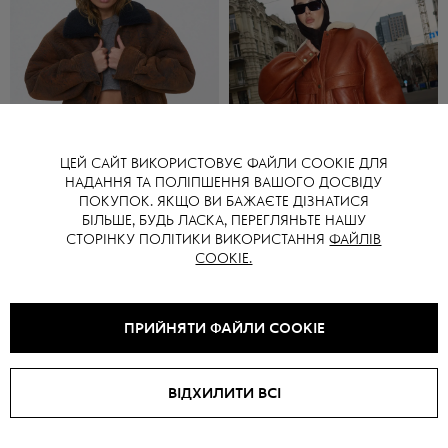
ЦЕЙ САЙТ ВИКОРИСТОВУЄ ФАЙЛИ COOKIE ДЛЯ
НАДАННЯ ТА ПОЛІПШЕННЯ ВАШОГО ДОСВІДУ
ПОКУПОК. ЯКЩО ВИ БАЖАЄТЕ ДІЗНАТИСЯ
БІЛЬШЕ, БУДЬ ЛАСКА, ПЕРЕГЛЯНЬТЕ НАШУ
Дублянка PARIS LONG
Дублянка PARIS LONG
СТОРІНКУ ПОЛІТИКИ ВИКОРИСТАННЯ
ФАЙЛІВ
COOKIE.
₴
68900
₴
68900
ПРИЙНЯТИ ФАЙЛИ COOKIE
SALE -
40
%
ВІДХИЛИТИ ВСІ