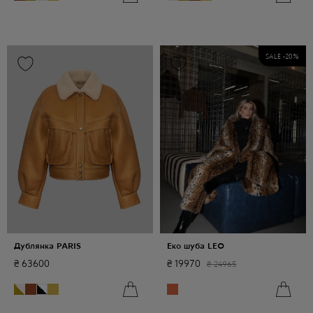
SALE -
20
%
Дублянка PARIS
Еко шуба LEO
₴
63600
₴
19970
₴
24965