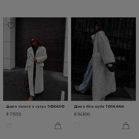
Довге пальто з хутра TIGRADO
Довга біла шуба TOSKANA
₴
71550
₴
84800