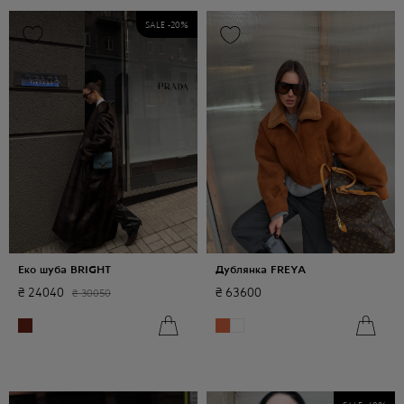
SALE -
20
%
Еко шуба BRIGHT
Дублянка FREYA
₴
24040
₴
63600
₴
30050