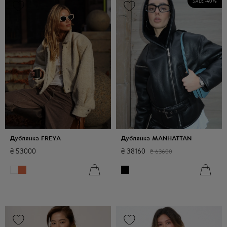
SALE -
40
%
Дублянка FREYA
Дублянка MANHATTAN
₴
53000
₴
38160
₴
63600