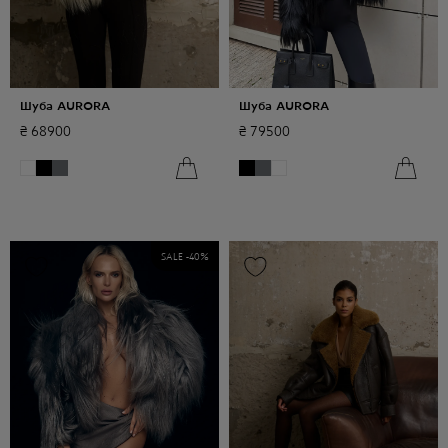
Шуба AURORA
Шуба AURORA
₴
68900
₴
79500
SALE -
40
%