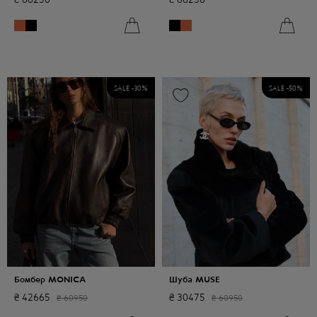
SALE -
30
%
SALE -
50
%
Бомбер MONICA
Шуба MUSE
₴
42665
₴
30475
₴
60950
₴
60950