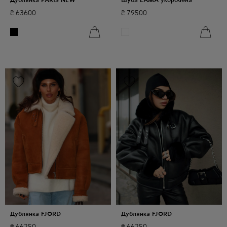
₴
63600
₴
79500
Дублянка FJORD
Дублянка FJORD
₴
66250
₴
66250