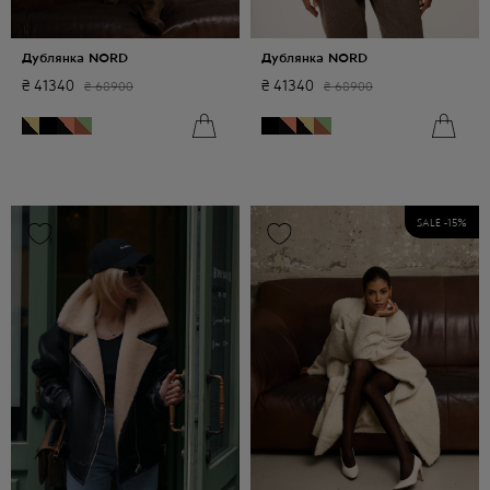
Дублянка NORD
Дублянка NORD
₴
41340
₴
41340
₴
68900
₴
68900
SALE -
15
%