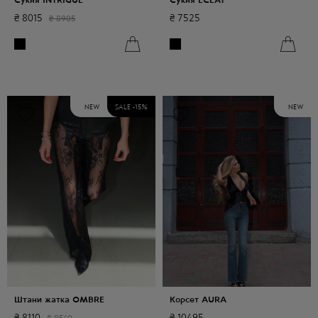
₴
8015
₴
7525
₴
8905
NEW
SALE -
15
%
NEW
Штани жатка OMBRE
Корсет AURA
₴
8110
₴
10495
₴
9540