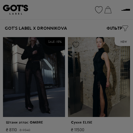
0
0
GOT’S LABEL X DRONNIKOVA
ФІЛЬТР
SALE -
15
%
NEW
Штани атлас OMBRE
Сукня ELISE
₴
8110
₴
11500
₴
9540