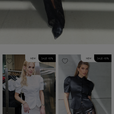
NEW
SALE -
10
%
NEW
SALE -
10
%