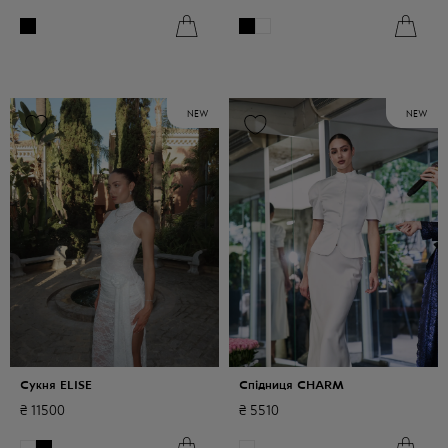
NEW
NEW
Сукня ELISE
Спідниця CHARM
₴
11500
₴
5510