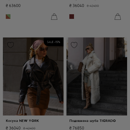
₴
63600
₴
36040
₴
42400
SALE -
15
%
Косуха NEW YORK
Подовжена шуба TIGRADO
₴
36040
₴
76850
₴
42400