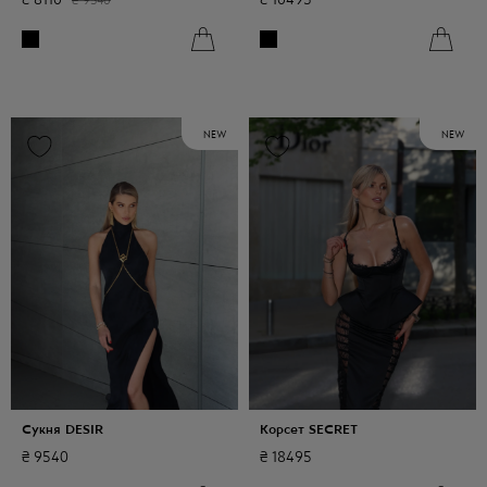
NEW
NEW
Сукня DESIR
Корсет SECRET
₴
9540
₴
18495