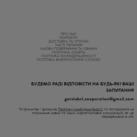
ПРО НАС
КОНТАКТИ
ДОСТАВКА ТА ОПЛАТА
ЧАСТІ ПИТАННЯ
УМОВИ ПОВЕРНЕННЯ ТА ОБМІНУ
ПУБЛІЧНА ОФЕРТА
ПОЛІТИКА КОНФІДЕНЦІЙНОСТІ
ПОЛІТИКА ВИКОРИСТАННЯ COOKIES
БУДЕМО РАДІ ВІДПОВІСТИ НА БУДЬ-ЯКІ ВАШІ
ЗАПИТАННЯ
gotslabel.cooperation@gmail.com
*Я прочитав і зрозумів
Політику конфіденційності
та погоджуюся на
отримання новин та інших маркетингових комунікацій, як це
передбачено в ній.