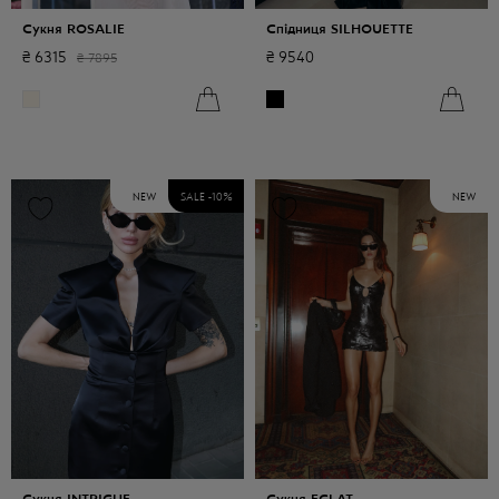
Сукня ROSALIE
Спідниця SILHOUETTE
₴
6315
₴
9540
₴
7895
NEW
SALE -
10
%
NEW
Сукня INTRIGUE
Сукня ECLAT