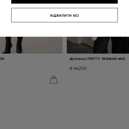
ВІДХИЛИТИ ВСІ
JOR
Дублянка PRETTY WOMAN MID
₴
66250