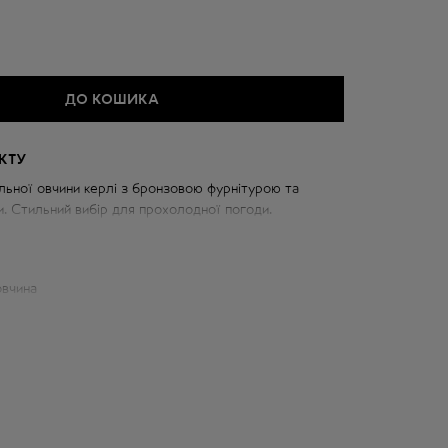
ДО КОШИКА
КТУ
льної овчини керлі з бронзовою фурнітурою та
. Стильний вибір для прохолодної погоди.
ки:
овчина
 см
52 см
д горловини: 78 см
см