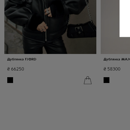
Дублянка FJORD
Дублянка MA
₴
66250
₴
58300